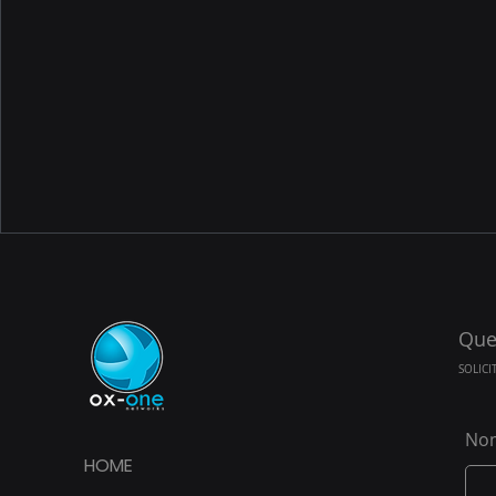
Que
SOLICI
No
HOME